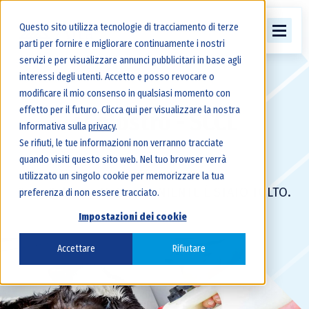
Questo sito utilizza tecnologie di tracciamento di terze
parti per fornire e migliorare continuamente i nostri
servizi e per visualizzare annunci pubblicitari in base agli
interessi degli utenti. Accetto e posso revocare o
modificare il mio consenso in qualsiasi momento con
effetto per il futuro. Clicca qui per visualizzare la nostra
èColostro - SCCL
Informativa sulla
privacy
.
Se rifiuti, le tue informazioni non verranno tracciate
quando visiti questo sito web. Nel tuo browser verrà
utilizzato un singolo cookie per memorizzare la tua
Solo Colostro Naturale.
NIENTE Ѐ STATO TOLT
O.
preferenza di non essere tracciato.
Impostazioni dei cookie
Accettare
Rifiutare