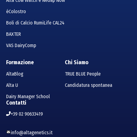
Alta Cow Watch e Nedap Now
éColostro
Boli di Calcio RumiLife CAL24
BAXTER
VAS DairyComp
Formazione
Chi Siamo
AltaBlog
TRUE BLUE People
Alta U
Candidatura spontanea
Dairy Manager School
Contatti
+39 02 90633419
info@altagenetics.it